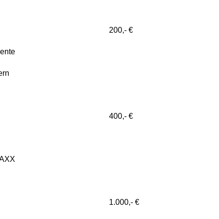
200,- €
mente
ern
400,- €
 RAXX
1.000,- €